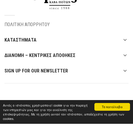
ΠΟΛΙΤΙΚΗ ΑΠΟΡΡΗΤΟΥ
ΚΑΤΑΣΤΗΜΑΤΑ
ΔΙΑΝΟΜΗ – ΚΕΝΤΡΙΚΕΣ ΑΠΟΘΗΚΕΣ
SIGN UP FOR OUR NEWSLETTER
Αυτός ο ιστότοπος χρησιμοποιεί cookie για την παροχή
Το κατάλαβα
των υπηρεσιών μας και για την ανάλυση της
επισκεψιμότητας. Με τη χρήση αυτού του ιστότοπου, αποδέχεστε τη χρήση των
cookies.