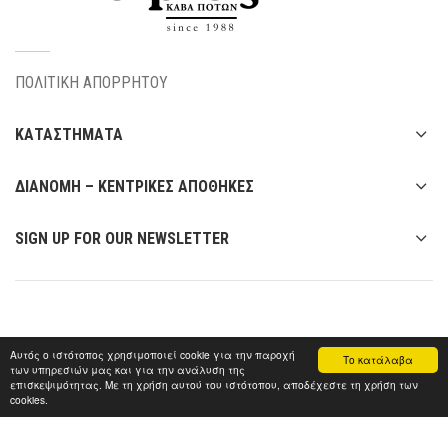
ΠΟΛΙΤΙΚΗ ΑΠΟΡΡΗΤΟΥ
ΚΑΤΑΣΤΗΜΑΤΑ
ΔΙΑΝΟΜΗ – ΚΕΝΤΡΙΚΕΣ ΑΠΟΘΗΚΕΣ
SIGN UP FOR OUR NEWSLETTER
Αυτός ο ιστότοπος χρησιμοποιεί cookie για την παροχή
Το κατάλαβα
των υπηρεσιών μας και για την ανάλυση της
επισκεψιμότητας. Με τη χρήση αυτού του ιστότοπου, αποδέχεστε τη χρήση των
cookies.