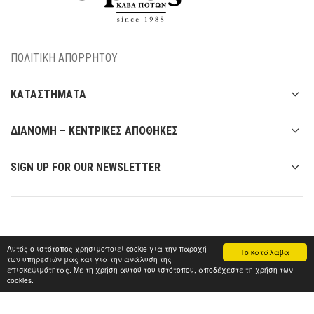
ΠΟΛΙΤΙΚΗ ΑΠΟΡΡΗΤΟΥ
ΚΑΤΑΣΤΗΜΑΤΑ
ΔΙΑΝΟΜΗ – ΚΕΝΤΡΙΚΕΣ ΑΠΟΘΗΚΕΣ
SIGN UP FOR OUR NEWSLETTER
Αυτός ο ιστότοπος χρησιμοποιεί cookie για την παροχή
Το κατάλαβα
των υπηρεσιών μας και για την ανάλυση της
επισκεψιμότητας. Με τη χρήση αυτού του ιστότοπου, αποδέχεστε τη χρήση των
cookies.