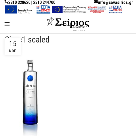
2310 328620 | 2310 244700
info@cavasirios.gr
Ciroc1 scaled
15
ΝΟΈ