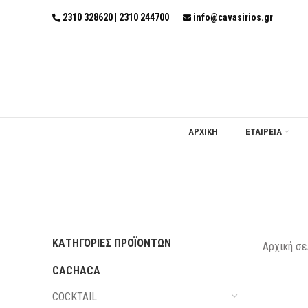
2310 328620 | 2310 244700
info@cavasirios.gr
ΑΡΧΙΚΗ
ΕΤΑΙΡΕΙΑ
ΚΑΤΗΓΟΡΊΕΣ ΠΡΟΪΌΝΤΩΝ
Αρχική σε
CACHACA
COCKTAIL