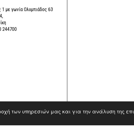
 1 με γωνία Ολυμπιάδος 63
4,
ίκη
0 244700
αροχή των υπηρεσιών μας και για την ανάλυση της επ
ved | Power by