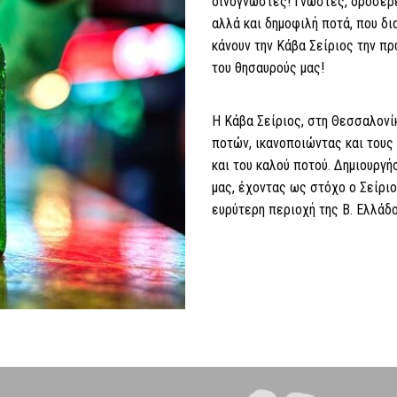
οινογνώστες! Γνωστές, δροσερέ
αλλά και δημοφιλή ποτά, που δι
κάνουν την Κάβα Σείριος την π
του θησαυρούς μας!
Η Κάβα Σείριος, στη Θεσσαλονί
ποτών, ικανοποιώντας και τους
και του καλού ποτού. Δημιουργή
μας, έχοντας ως στόχο ο Σείρι
ευρύτερη περιοχή της Β. Ελλάδο