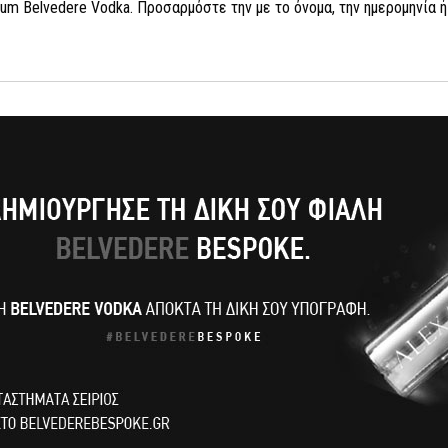
mium Belvedere Vodka. Προσαρμόστε την με το όνομα, την ημερομηνία 