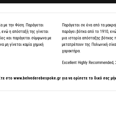
ία με την Φύση. Παράγεται
Παράγεται σε ένα από τα μακρο
 ενώ η απόσταξή της γίνεται
παράγει βότκα από το 1910, εν
ίες και παράγεται σύμφωνα με
μια ιστορία απόσταξης βότκας π
α μη γίνεται καμία χημική
μετατρέπουν της Πολωνική σίκα
χαρακτήρα.
Excellent Highly Recommended, 20
ίτε στο
www
.belvederebespoke
.gr
για να ορίσετε το δικό σας μ