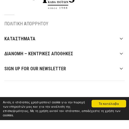
ΠΟΛΙΤΙΚΗ ΑΠΟΡΡΗΤΟΥ
ΚΑΤΑΣΤΗΜΑΤΑ
ΔΙΑΝΟΜΗ – ΚΕΝΤΡΙΚΕΣ ΑΠΟΘΗΚΕΣ
SIGN UP FOR OUR NEWSLETTER
Αυτός ο ιστότοπος χρησιμοποιεί cookie για την παροχή
Το κατάλαβα
των υπηρεσιών μας και για την ανάλυση της
επισκεψιμότητας. Με τη χρήση αυτού του ιστότοπου, αποδέχεστε τη χρήση των
cookies.