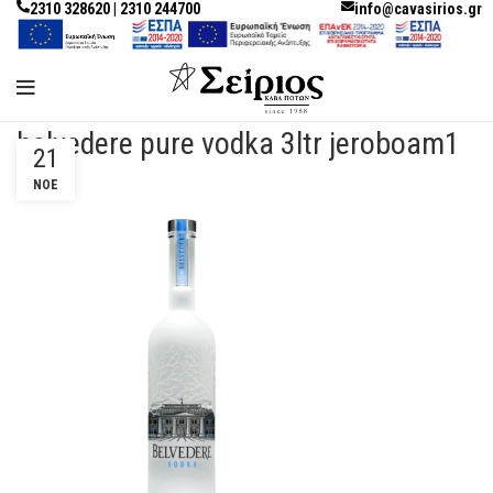
2310 328620 | 2310 244700
info@cavasirios.gr
belvedere pure vodka 3ltr jeroboam1
21
ΝΟΈ