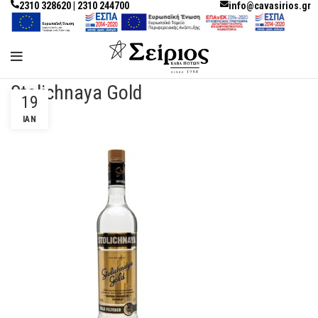
2310 328620 | 2310 244700
info@cavasirios.gr
Stolichnaya Gold
19
ΙΑΝ