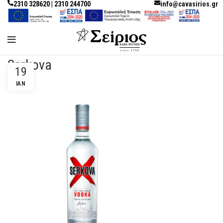
2310 328620 | 2310 244700
info@cavasirios.gr
Serkova
19
ΙΑΝ