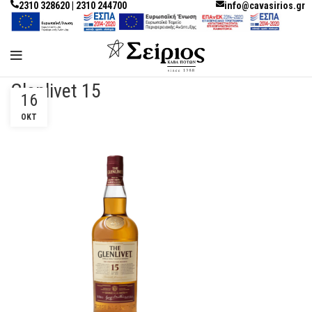
2310 328620 | 2310 244700
info@cavasirios.gr
Glenlivet 15
16
ΟΚΤ