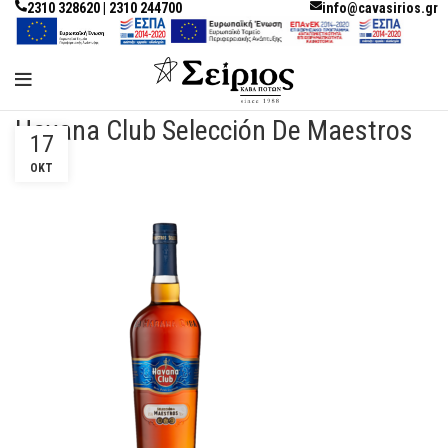
2310 328620 | 2310 244700
info@cavasirios.gr
Havana Club Selección De Maestros
17
ΟΚΤ