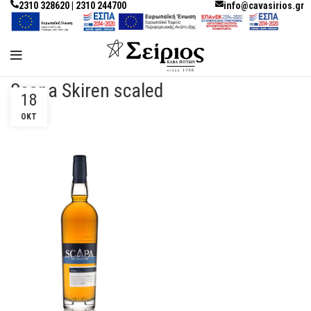
2310 328620 | 2310 244700
info@cavasirios.gr
Scapa Skiren scaled
18
ΟΚΤ