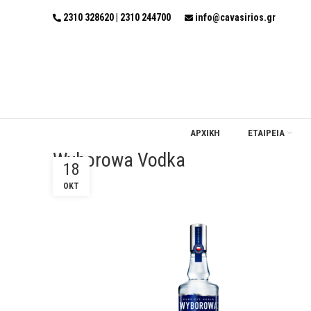
2310 328620 | 2310 244700
info@cavasirios.gr
ΑΡΧΙΚΗ
ΕΤΑΙΡΕΙΑ
Wyborowa Vodka
18
ΟΚΤ