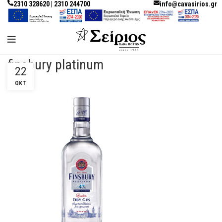
2310 328620 | 2310 244700
info@cavasirios.gr
finsbury platinum
22
ΟΚΤ