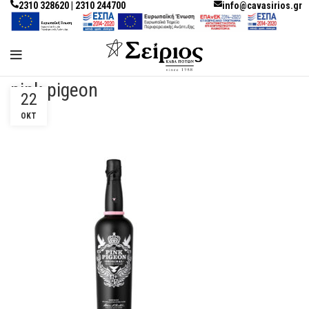
2310 328620 | 2310 244700
info@cavasirios.gr
pink pigeon
22
ΟΚΤ