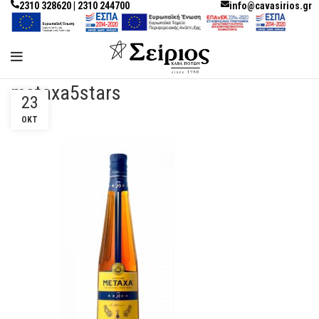
2310 328620 | 2310 244700
info@cavasirios.gr
metaxa5stars
23
ΟΚΤ