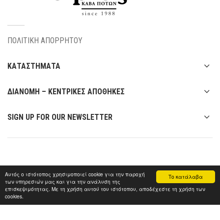
ΠΟΛΙΤΙΚΗ ΑΠΟΡΡΗΤΟΥ
ΚΑΤΑΣΤΗΜΑΤΑ
ΔΙΑΝΟΜΗ – ΚΕΝΤΡΙΚΕΣ ΑΠΟΘΗΚΕΣ
SIGN UP FOR OUR NEWSLETTER
Αυτός ο ιστότοπος χρησιμοποιεί cookie για την παροχή
Το κατάλαβα
των υπηρεσιών μας και για την ανάλυση της
επισκεψιμότητας. Με τη χρήση αυτού του ιστότοπου, αποδέχεστε τη χρήση των
cookies.