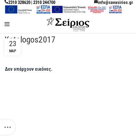
2310 328620 | 2310 244700
info@cavasirios.gr
Katalogos2017
23
ΜΑΡ
Δεν υπάρχουν εικόνες.