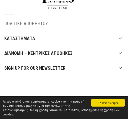
ΠΟΛΙΤΙΚΗ ΑΠΟΡΡΗΤΟΥ
ΚΑΤΑΣΤΗΜΑΤΑ
ΔΙΑΝΟΜΗ – ΚΕΝΤΡΙΚΕΣ ΑΠΟΘΗΚΕΣ
SIGN UP FOR OUR NEWSLETTER
Αυτός ο ιστότοπος χρησιμοποιεί cookie για την παροχή
Το κατάλαβα
των υπηρεσιών μας και για την ανάλυση της
επισκεψιμότητας. Με τη χρήση αυτού του ιστότοπου, αποδέχεστε τη χρήση των
cookies.