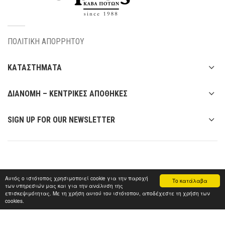
ΠΟΛΙΤΙΚΗ ΑΠΟΡΡΗΤΟΥ
ΚΑΤΑΣΤΗΜΑΤΑ
ΔΙΑΝΟΜΗ – ΚΕΝΤΡΙΚΕΣ ΑΠΟΘΗΚΕΣ
SIGN UP FOR OUR NEWSLETTER
Αυτός ο ιστότοπος χρησιμοποιεί cookie για την παροχή
Το κατάλαβα
των υπηρεσιών μας και για την ανάλυση της
επισκεψιμότητας. Με τη χρήση αυτού του ιστότοπου, αποδέχεστε τη χρήση των
cookies.