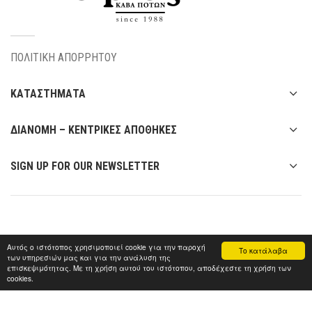
ΠΟΛΙΤΙΚΗ ΑΠΟΡΡΗΤΟΥ
ΚΑΤΑΣΤΗΜΑΤΑ
ΔΙΑΝΟΜΗ – ΚΕΝΤΡΙΚΕΣ ΑΠΟΘΗΚΕΣ
SIGN UP FOR OUR NEWSLETTER
Αυτός ο ιστότοπος χρησιμοποιεί cookie για την παροχή
Το κατάλαβα
των υπηρεσιών μας και για την ανάλυση της
επισκεψιμότητας. Με τη χρήση αυτού του ιστότοπου, αποδέχεστε τη χρήση των
cookies.