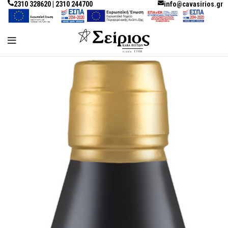
2310 328620 | 2310 244700
info@cavasirios.gr