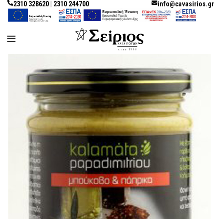
2310 328620 | 2310 244700
info@cavasirios.gr