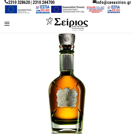
2310 328620 | 2310 244700
info@cavasirios.gr