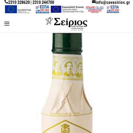
2310 328620 | 2310 244700
info@cavasirios.gr