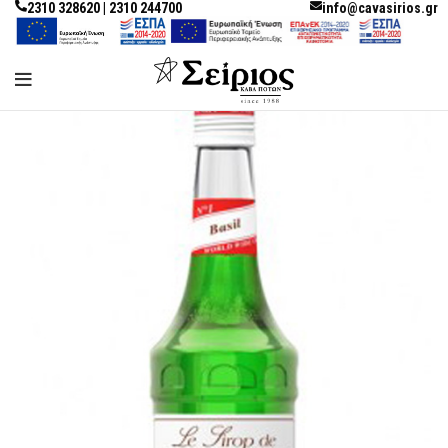
2310 328620 | 2310 244700
info@cavasirios.gr