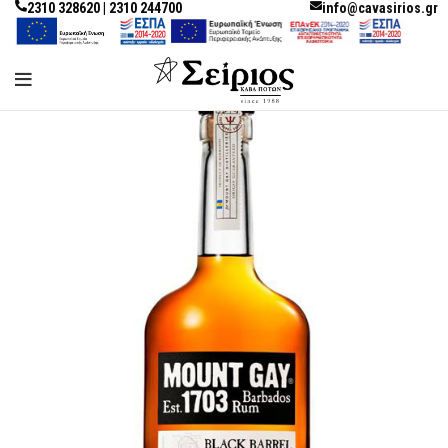
2310 328620 | 2310 244700
info@cavasirios.gr