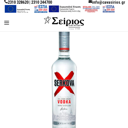
2310 328620 | 2310 244700
info@cavasirios.gr