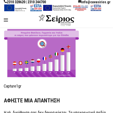
2310 328620 | 2310 244700
info@cavasirios.gr
Capture1gr
ΑΦΉΣΤΕ ΜΙΑ ΑΠΆΝΤΗΣΗ
Η ηλ. διεύθυνση σας δεν δημοσιεύεται.
Τα υποχρεωτικά πεδία