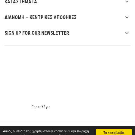
ΚΑΤΑΣΤΗΜΑΤΑ
ΔΙΑΝΟΜΗ – ΚΕΝΤΡΙΚΕΣ ΑΠΟΘΗΚΕΣ
SIGN UP FOR OUR NEWSLETTER
Εορτολόγιο
© Copyright 2017, Σείριος Κάβα Ποτών - All Rights Reserved |
Αυτός ο ιστότοπος χρησιμοποιεί cookie για την παροχή
Το κατάλαβα