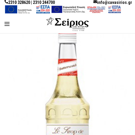
2310 328620 | 2310 244700
info@cavasirios.gr